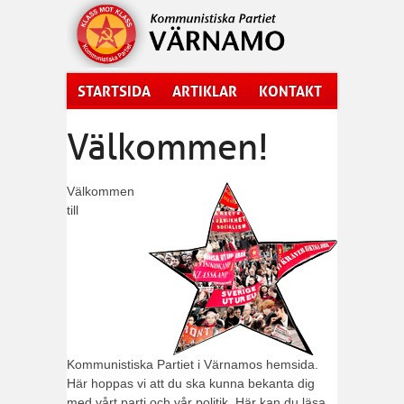
Hoppa till huvudinnehåll
STARTSIDA
ARTIKLAR
KONTAKT
Välkommen!
Välkommen
till
Kommunistiska Partiet i Värnamos hemsida.
Här hoppas vi att du ska kunna bekanta dig
med vårt parti och vår politik. Här kan du läsa